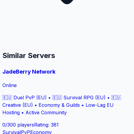
Similar Servers
JadeBerry Network
Online
🇪🇺 Duel PvP (EU) • 🇪🇺 Survival RPG (EU) • 🇪🇺
Creative (EU) • Economy & Guilds • Low-Lag EU
Hosting • Active Community
0
/
300
players
Rating
:
381
Survival
PvP
Economy