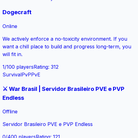
Dogecraft
Online
We actively enforce a no-toxicity environment. If you
want a chill place to build and progress long-term, you
will fit in.
1
/
100
players
Rating
:
312
Survival
PvP
PvE
⚔️ War Brasil | Servidor Brasileiro PVE e PVP
Endless
Offline
Servidor Brasileiro PVE e PVP Endless
0
/
400
players
Rating
:
121