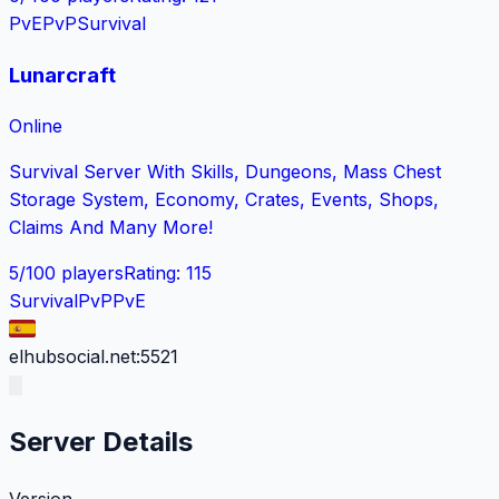
PvE
PvP
Survival
Lunarcraft
Online
Survival Server With Skills, Dungeons, Mass Chest
Storage System, Economy, Crates, Events, Shops,
Claims And Many More!
5
/
100
players
Rating
:
115
Survival
PvP
PvE
elhubsocial.net:5521
Server Details
Version