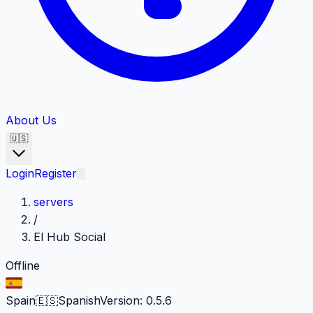
About Us
🇺🇸
Login
Register
servers
/
El Hub Social
Offline
Spain
🇪🇸
Spanish
Version
:
0.5.6