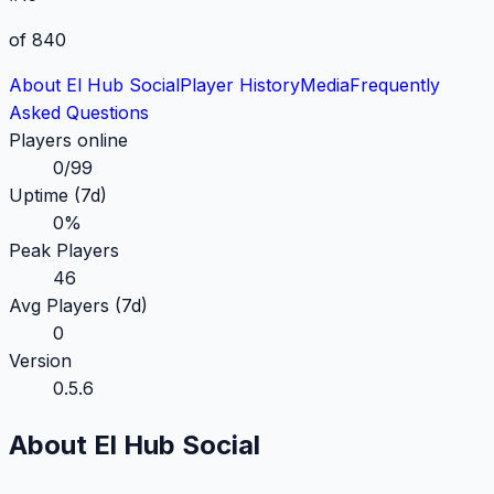
of 840
About El Hub Social
Player History
Media
Frequently
Asked
Questions
Players online
0
/
99
Uptime (7d)
0
%
Peak Players
46
Avg Players (7d)
0
Version
0.5.6
About El Hub Social