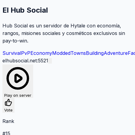
El Hub Social
Hub Social es un servidor de Hytale con economía,
rangos, misiones sociales y cosméticos exclusivos sin
pay-to-win.
Survival
PvP
Economy
Modded
Towns
Building
Adventure
Fac
elhubsocial.net:5521
Play on server
Vote
Rank
#
15