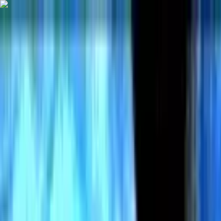
HytaleONE
Lista y Rating