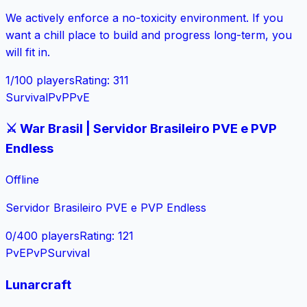
We actively enforce a no-toxicity environment. If you
want a chill place to build and progress long-term, you
will fit in.
1
/
100
players
Rating
:
311
Survival
PvP
PvE
⚔️ War Brasil | Servidor Brasileiro PVE e PVP
Endless
Offline
Servidor Brasileiro PVE e PVP Endless
0
/
400
players
Rating
:
121
PvE
PvP
Survival
Lunarcraft