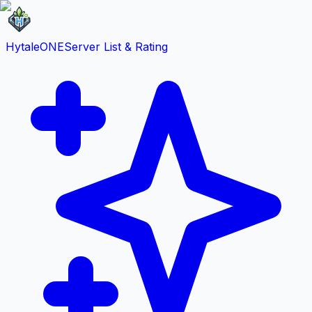
HytaleONE
Server List & Rating