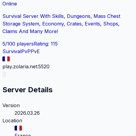
Online
Survival Server With Skills, Dungeons, Mass Chest
Storage System, Economy, Crates, Events, Shops,
Claims And Many More!
5
/
100
players
Rating
:
115
Survival
PvP
PvE
play.zolaria.net:5520
Server Details
Version
2026.03.26
Location
France