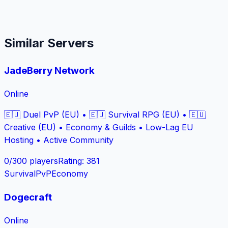
Similar Servers
JadeBerry Network
Online
🇪🇺 Duel PvP (EU) • 🇪🇺 Survival RPG (EU) • 🇪🇺
Creative (EU) • Economy & Guilds • Low-Lag EU
Hosting • Active Community
0
/
300
players
Rating
:
381
Survival
PvP
Economy
Dogecraft
Online