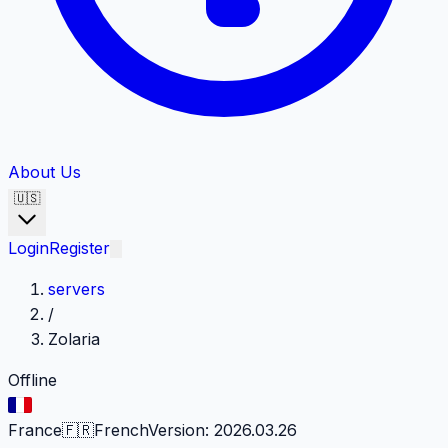
About Us
🇺🇸
Login
Register
servers
/
Zolaria
Offline
France
🇫🇷
French
Version
:
2026.03.26