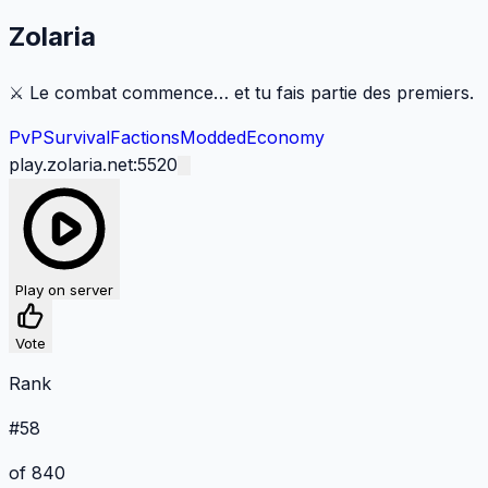
Zolaria
⚔️ Le combat commence… et tu fais partie des premiers.
PvP
Survival
Factions
Modded
Economy
play.zolaria.net:5520
Play on server
Vote
Rank
#
58
of 840